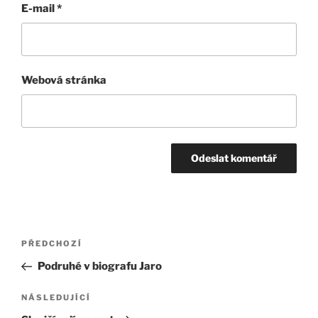
E-mail
*
Webová stránka
Navigace
Předchozí
PŘEDCHOZÍ
pro
příspěvek
Podruhé v biografu Jaro
příspěvek
Následující
NÁSLEDUJÍCÍ
příspěvek