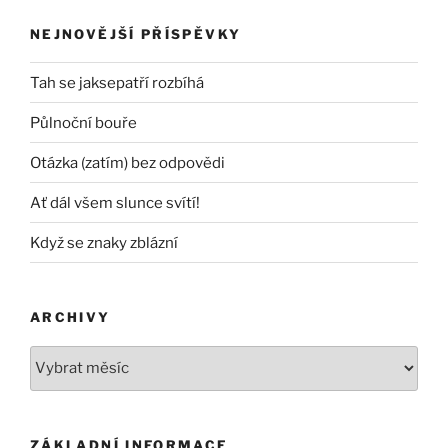
NEJNOVĚJŠÍ PŘÍSPĚVKY
Tah se jaksepatří rozbíhá
Půlnoční bouře
Otázka (zatím) bez odpovědi
Ať dál všem slunce svítí!
Když se znaky zblázní
ARCHIVY
Archivy
ZÁKLADNÍ INFORMACE