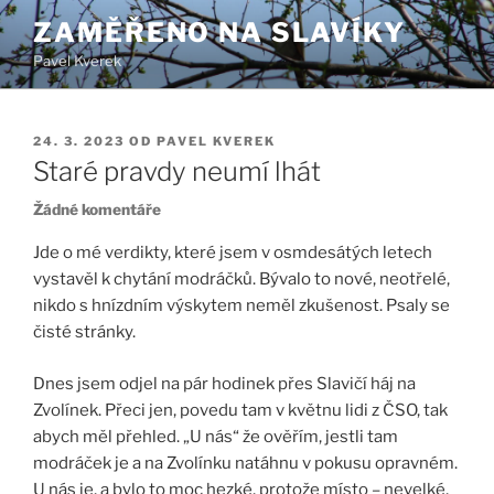
Přejít
ZAMĚŘENO NA SLAVÍKY
k
Pavel Kverek
obsahu
webu
PUBLIKOVÁNO
24. 3. 2023
OD
PAVEL KVEREK
Staré pravdy neumí lhát
u
Žádné komentáře
textu
Jde o mé verdikty, které jsem v osmdesátých letech
s
vystavěl k chytání modráčků. Bývalo to nové, neotřelé,
názvem
nikdo s hnízdním výskytem neměl zkušenost. Psaly se
Staré
pravdy
čisté stránky.
neumí
lhát
Dnes jsem odjel na pár hodinek přes Slavičí háj na
Zvolínek. Přeci jen, povedu tam v květnu lidi z ČSO, tak
abych měl přehled. „U nás“ že ověřím, jestli tam
modráček je a na Zvolínku natáhnu v pokusu opravném.
U nás je, a bylo to moc hezké, protože místo – nevelké,