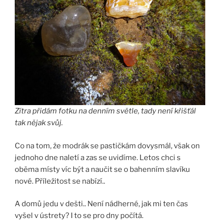
Zítra přidám fotku na denním světle, tady není křišťál
tak nějak svůj.
Co na tom, že modrák se pastičkám dovysmál, však on
jednoho dne naletí a zas se uvidíme. Letos chci s
oběma místy víc být a naučit se o bahenním slavíku
nové. Příležitost se nabízí..
A domů jedu v dešti.. Není nádherné, jak mi ten čas
vyšel v ústrety? I to se pro dny počítá.