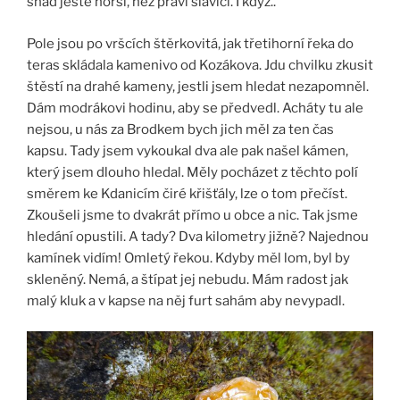
snad ještě horší, než praví slavíci. I když..
Pole jsou po vršcích štěrkovitá, jak třetihorní řeka do
teras skládala kamenivo od Kozákova. Jdu chvilku zkusit
štěstí na drahé kameny, jestli jsem hledat nezapomněl.
Dám modrákovi hodinu, aby se předvedl. Acháty tu ale
nejsou, u nás za Brodkem bych jich měl za ten čas
kapsu. Tady jsem vykoukal dva ale pak našel kámen,
který jsem dlouho hledal. Měly pocházet z těchto polí
směrem ke Kdanicím čiré křišťály, lze o tom přečíst.
Zkoušeli jsme to dvakrát přímo u obce a nic. Tak jsme
hledání opustili. A tady? Dva kilometry jižně? Najednou
kamínek vidím! Omletý řekou. Kdyby měl lom, byl by
skleněný. Nemá, a štípat jej nebudu. Mám radost jak
malý kluk a v kapse na něj furt sahám aby nevypadl.