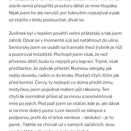
slavík nemá přespříliš prostoru dělat ze mne hlupáka.
Nijak jsem ho ale nerušil, jen ťuknutím rozezpíval a pak
už stačilo v klidu poslouchat, dívat se.
Zvolínek byl v teplém povětří velmi přátelský a tak jsem
zahrál. Ozval se v momentě a já šel natáhnout do ulice.
Seniorsky jsem se usadil na travnaté mezi (rybník je níž)
a pozoroval hnízdiště. Pochopil jsem však, že než
přivezou déšť, budu tu nejspíš pro legraci. Trpně, však
přešťasten, že zpěvák přiletěl. Roznesu sklopky jak
nejlíp dovedu, radím si do kroku. Postačí čtyři, líčím jak
před komisí. Červy, ty nejlepší co doma přežili zimu,
motyčkou jsem pojednal málem půl rákosiny. Ten
chytrák normálně přišel až za mnou a zesměšňoval
mne po jejich. Pod paží jsem se otáčel, kde je, ale dával
si na mne dobrý pozor. Loni skončil ve sklopce s
podporou, jestli do ní letos nevleze – dedukcí – je to
jasné.. Takhle se chovali už v samých začátcích. Jsou