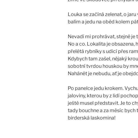
Louka se začíná zelenat, o jaru 
balím a jedu na oběd kolem pát
Nevadí mi prohrávat, stejně je 
No a co. Lokalita je obsazena, h
přelétá rybníky s udicí přes ra
Kdybych tam zašel, nějaký krou
sobotní tvrdou houskou by mne a
Nahánět je nebudu, ať je obejdou
Po panelce jedu krokem. Vych
jaloviny, kterou by z lidí pochop
ještě musel představit. Je to c
tady bouchne a za měsíc bych to
birderská laskomina!