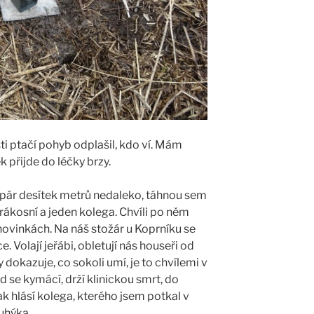
sti ptačí pohyb odplašil, kdo ví. Mám
k přijde do léčky brzy.
ě pár desítek metrů nedaleko, táhnou sem
i rákosní a jeden kolega. Chvíli po něm
novinkách. Na náš stožár u Koprníku se
ce. Volají jeřábi, obletují nás houseři od
dokazuje, co sokoli umí, je to chvílemi v
 se kymácí, drží klinickou smrt, do
jak hlásí kolega, kterého jsem potkal v
uhýka.