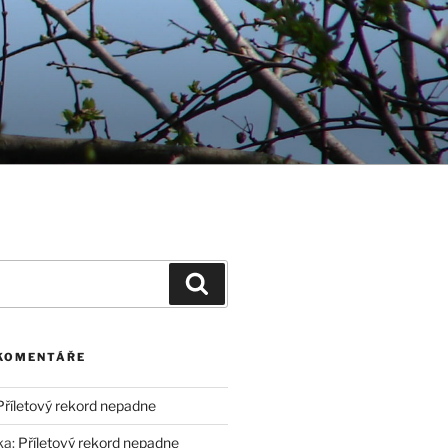
Hledání
 KOMENTÁŘE
Příletový rekord nepadne
ka
:
Příletový rekord nepadne