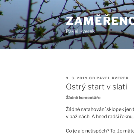
Přejít
k
ZAMĚŘENO
obsahu
webu
Pavel Kverek
PUBLIKOVÁNO
9. 3. 2019
OD
PAVEL KVEREK
Ostrý start v slati
u
Žádné komentáře
textu
s
Žádné natahování sklopek jen 
názvem
v bažinách! A hned radši řeknu
Ostrý
start
Co je ale neúspěch? To, že máte
v