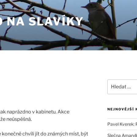
 NA SLAVÍKY
Hledat:
NEJNOVĚJŠÍ
tak naprázdno v kabinetu. Akce
, že neúspěšná.
Pavel Kverek
:
 konečně chvíli jít do známých míst, být
Slečna Amaryl