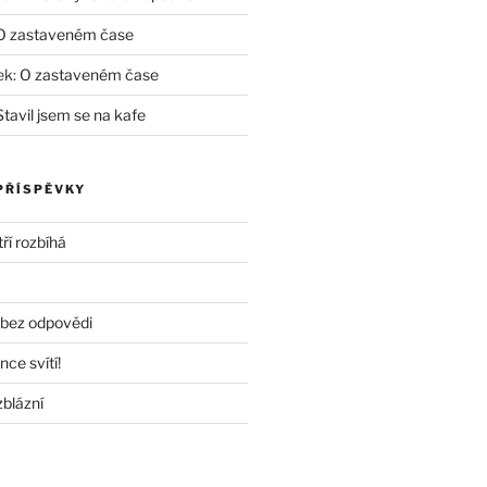
O zastaveném čase
ek
:
O zastaveném čase
Stavil jsem se na kafe
PŘÍSPĚVKY
ří rozbíhá
 bez odpovědi
nce svítí!
zblázní