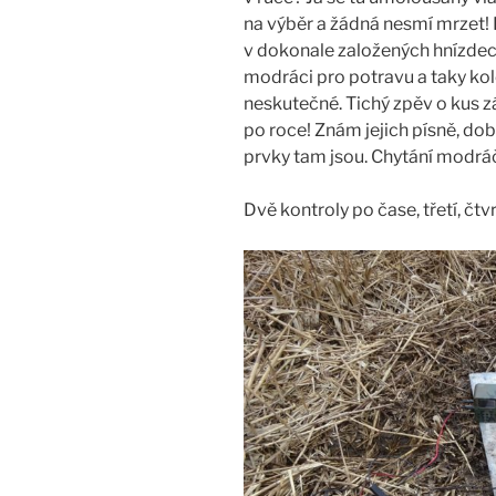
na výběr a žádná nesmí mrzet! D
v dokonale založených hnízdec
modráci pro potravu a taky kol
neskutečné. Tichý zpěv o kus zá
po roce! Znám jejich písně, dobř
prvky tam jsou. Chytání modráč
Dvě kontroly po čase, třetí, čtv