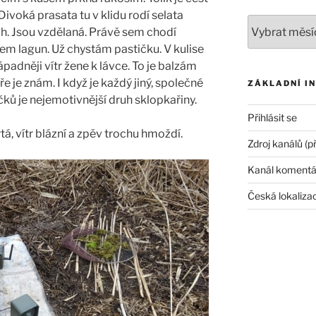
ivoká prasata tu v klidu rodí selata
Archivy
h. Jsou vzdělaná. Právě sem chodí
em lagun. Už chystám pastičku. V kulise
padněji vítr žene k lávce. To je balzám
e je znám. I když je každý jiný, společné
ZÁKLADNÍ I
ků je nejemotivnější druh sklopkařiny.
Přihlásit se
rtá, vítr blázní a zpěv trochu hmoždí.
Zdroj kanálů (p
Kanál komentá
Česká lokaliza