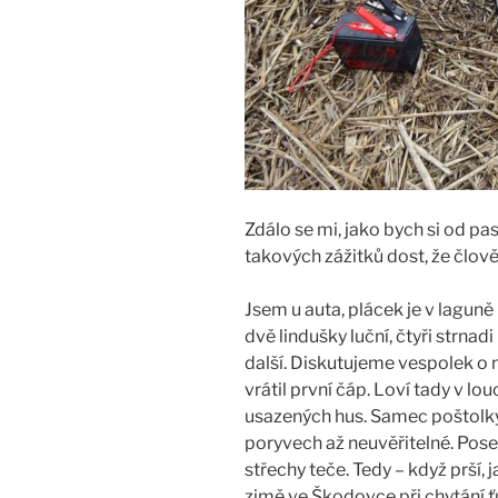
Zdálo se mi, jako bych si od pa
takových zážitků dost, že člově
Jsem u auta, plácek je v lagun
dvě lindušky luční, čtyři strnad
další. Diskutujeme vespolek o 
vrátil první čáp. Loví tady v lou
usazených hus. Samec poštolky 
poryvech až neuvěřitelné. Posed
střechy teče. Tedy – když prší, 
zimě ve Škodovce při chytání ť