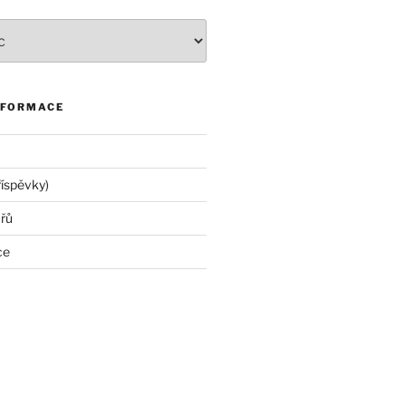
NFORMACE
říspěvky)
řů
ce