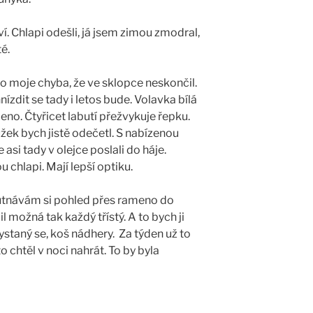
ví. Chlapi odešli, já jsem zimou zmodral,
é.
to moje chyba, že ve sklopce neskončil.
nízdit se tady i letos bude. Volavka bílá
meno. Čtyřicet labutí přežvykuje řepku.
žek bych jistě odečetl. S nabízenou
si tady v olejce poslali do háje.
 chlapi. Mají lepší optiku.
utnávám si pohled přes rameno do
il možná tak každý třístý. A to bych ji
hystaný se, koš nádhery. Za týden už to
 chtěl v noci nahrát. To by byla