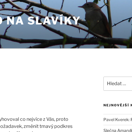
 NA SLAVÍKY
Hledat:
NEJNOVĚJŠÍ
 vyhovoval co nejvíce z Vás, proto
Pavel Kverek
:
 požadavek, změnit tmavý podkres
Slečna Amaryl