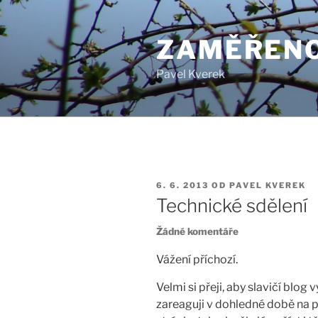
Přejít
k
ZAMĚŘENO
obsahu
webu
Pavel Kverek
PUBLIKOVÁNO
6. 6. 2013
OD
PAVEL KVEREK
Technické sdělení
u
Žádné komentáře
textu
s
Vážení příchozí.
názvem
Velmi si přeji, aby slavičí blog
Technické
sdělení
zareaguji v dohledné době na