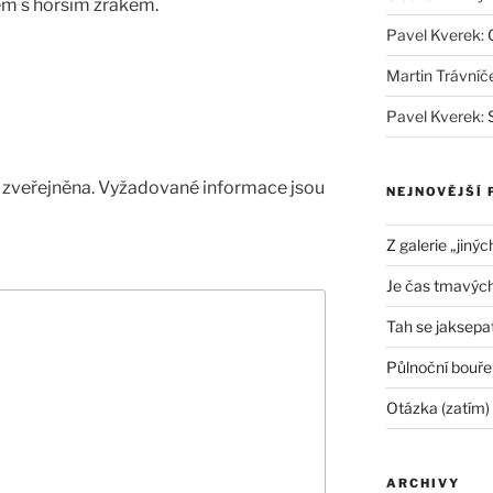
 těm s horším zrakem.
Pavel Kverek
:
Martin Trávníč
Pavel Kverek
:
zveřejněna.
Vyžadované informace jsou
NEJNOVĚJŠÍ 
Z galerie „jinýc
Je čas tmavých
Tah se jaksepat
Půlnoční bouře
Otázka (zatím)
ARCHIVY