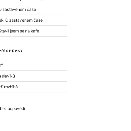
O zastaveném čase
ek
:
O zastaveném čase
Stavil jsem se na kafe
PŘÍSPĚVKY
h“
 slavíků
ří rozbíhá
 bez odpovědi