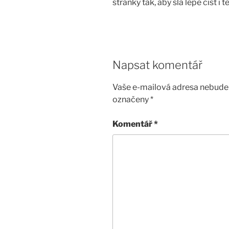
stránky tak, aby šla lépe číst i
Napsat komentář
Vaše e-mailová adresa nebude 
označeny
*
Komentář
*