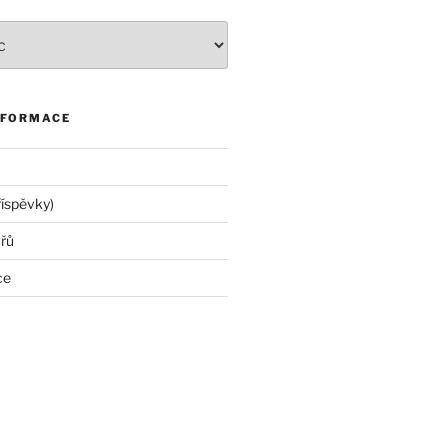
NFORMACE
říspěvky)
řů
ce