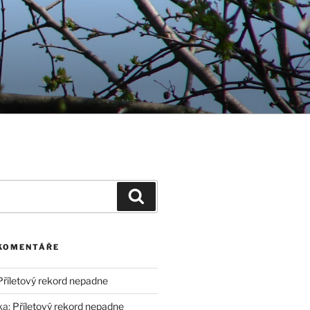
Hledání
 KOMENTÁŘE
Příletový rekord nepadne
ka
:
Příletový rekord nepadne