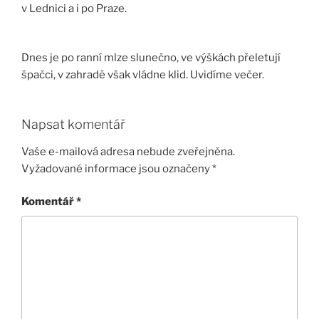
v Lednici a i po Praze.
Dnes je po ranní mlze slunečno, ve výškách přeletují
špačci, v zahradě však vládne klid. Uvidíme večer.
Napsat komentář
Vaše e-mailová adresa nebude zveřejněna.
Vyžadované informace jsou označeny
*
Komentář
*