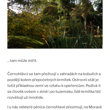
…tam může mířit.
Černohlávci se tam přeživují v zahradách na bobulích a
později kolem přepočetných krmítek. Ostrovní stát je
totiž příkladnou zemí ve vztahu k opeřencům. Podívá-li
se člověk ovšem v zimě i po tuzemsku, lidé krmítka též
rozvěšují už mnohde.
I u nás některé pěnice černohlavé přezimují, na Moravě