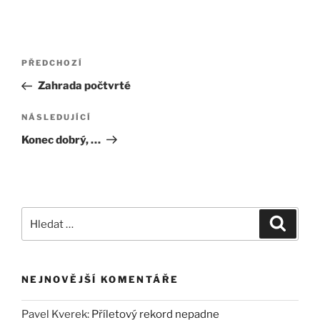
Navigace
Předchozí
PŘEDCHOZÍ
pro
příspěvek
Zahrada počtvrté
příspěvek
Následující
NÁSLEDUJÍCÍ
příspěvek
Konec dobrý, …
Hledat:
Hledán
NEJNOVĚJŠÍ KOMENTÁŘE
Pavel Kverek
:
Příletový rekord nepadne