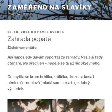
Přejít
ZAMĚŘENO NA SLAVÍKY
k
Pavel Kverek
obsahu
webu
PUBLIKOVÁNO
12. 10. 2014
OD
PAVEL KVEREK
Zahrada popáté
u
Žádné komentáře
textu
Asi naposledy dávám reportáž ze zahrady. Našla si tady
s
čtenáře, ale přeci jen – neděje se tu už nic objevného.
názvem
Zahrada
popáté
Odchytila se krom brhlíka, králíčka, drozda a kosa i
pěnice černohlavá (mladá samice), a to je dobrý
výsledek.