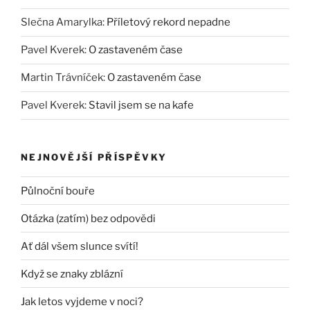
Slečna Amarylka
:
Příletový rekord nepadne
Pavel Kverek
:
O zastaveném čase
Martin Trávníček
:
O zastaveném čase
Pavel Kverek
:
Stavil jsem se na kafe
NEJNOVĚJŠÍ PŘÍSPĚVKY
Půlnoční bouře
Otázka (zatím) bez odpovědi
Ať dál všem slunce svítí!
Když se znaky zblázní
Jak letos vyjdeme v noci?