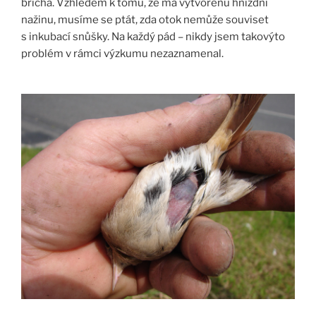
břicha. Vzhledem k tomu, že má vytvořenu hnízdní
nažinu, musíme se ptát, zda otok nemůže souviset
s inkubací snůšky. Na každý pád – nikdy jsem takovýto
problém v rámci výzkumu nezaznamenal.