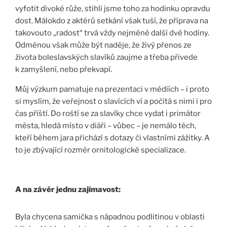
vyfotit divoké růže, stihli jsme toho za hodinku opravdu
dost. Málokdo z aktérů setkání však tuší, že příprava na
takovouto „radost“ trvá vždy nejméně další dvě hodiny.
Odměnou však může být naděje, že živý přenos ze
života boleslavských slavíků zaujme a třeba přivede
k zamyšlení, nebo překvapí.
Můj výzkum pamatuje na prezentaci v médiích – i proto
si myslím, že veřejnost o slavících ví a počítá s nimi i pro
čas příští. Do roští se za slavíky chce vydat i primátor
města, hledá místo v diáři – vůbec – je nemálo těch,
kteří během jara přichází s dotazy či vlastními zážitky. A
to je zbývající rozměr ornitologické specializace.
A na závěr jednu zajímavost:
Byla chycena samička s nápadnou podlitinou v oblasti