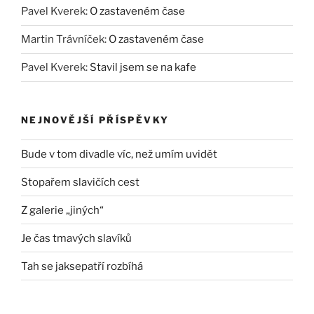
Pavel Kverek
:
O zastaveném čase
Martin Trávníček
:
O zastaveném čase
Pavel Kverek
:
Stavil jsem se na kafe
NEJNOVĚJŠÍ PŘÍSPĚVKY
Bude v tom divadle víc, než umím uvidět
Stopařem slavičích cest
Z galerie „jiných“
Je čas tmavých slavíků
Tah se jaksepatří rozbíhá