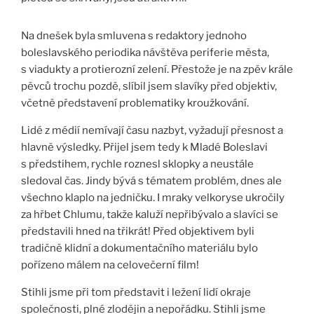
Na dnešek byla smluvena s redaktory jednoho
boleslavského periodika návštěva periferie města,
s viadukty a protierozní zelení. Přestože je na zpěv krále
pěvců trochu pozdě, slíbil jsem slavíky před objektiv,
včetně představení problematiky kroužkování.
Lidé z médií nemívají času nazbyt, vyžadují přesnost a
hlavně výsledky. Přijel jsem tedy k Mladé Boleslavi
s předstihem, rychle roznesl sklopky a neustále
sledoval čas. Jindy bývá s tématem problém, dnes ale
všechno klaplo na jedničku. I mraky velkoryse ukročily
za hřbet Chlumu, takže kaluží nepřibývalo a slavíci se
představili hned na třikrát! Před objektivem byli
tradičně klidní a dokumentačního materiálu bylo
pořízeno málem na celovečerní film!
Stihli jsme při tom představit i ležení lidí okraje
společnosti, plné zlodějin a nepořádku. Stihli jsme