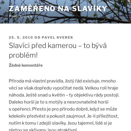
Přejít
ZAMĚŘENO NA SLAVÍKY
k
Pavel Kverek
obsahu
webu
PUBLIKOVÁNO
25. 5. 2010
OD
PAVEL KVEREK
Slavíci před kamerou – to bývá
problém!
u
Žádné komentáře
textu
s
Příroda má vlastní pravidla. Jistý řád existuje, mnoho
názvem
věcí se však dopředu vypočítat nedá. Velkou roli hraje
Slavíci
náhoda. Ještě snad u květin – ty objektivu rády postojí.
před
Daleko horší je to s motýly a nesrovnatelně horší
kamerou
s opeřenci. Přesto je pro přírodu dobré, když se může
–
kdekoliv předvést a pokusit zaujmout. Je-li příležitost,
to
bývá
nutím k tomu i zdejší slavíky. Jsou tajemní, lidé si je
problém!
pletou se skřivany, jsou atraktivní.