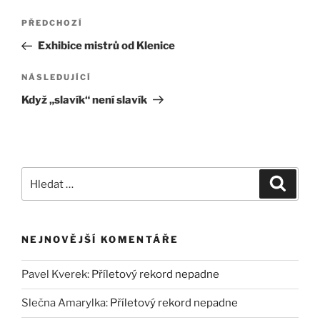
Navigace
Předchozí
PŘEDCHOZÍ
pro
příspěvek
Exhibice mistrů od Klenice
příspěvek
Následující
NÁSLEDUJÍCÍ
příspěvek
Když „slavík“ není slavík
Hledat:
Hledán
NEJNOVĚJŠÍ KOMENTÁŘE
Pavel Kverek
:
Příletový rekord nepadne
Slečna Amarylka
:
Příletový rekord nepadne