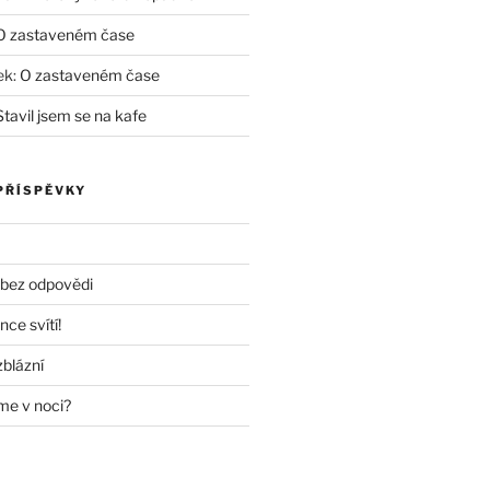
O zastaveném čase
ek
:
O zastaveném čase
Stavil jsem se na kafe
PŘÍSPĚVKY
 bez odpovědi
nce svítí!
zblázní
me v noci?