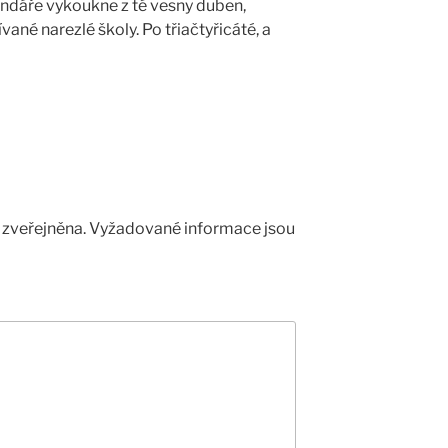
alendáře vykoukne z té vesny duben,
vané narezlé školy. Po třiačtyřicáté, a
zveřejněna.
Vyžadované informace jsou