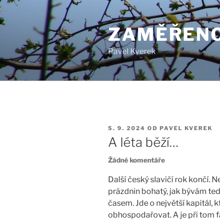
Přejít
k
ZAMĚŘENO
obsahu
webu
Pavel Kverek
PUBLIKOVÁNO
5. 9. 2024
OD
PAVEL KVEREK
A léta běží…
u
Žádné komentáře
textu
s
Další český slavičí rok končí. 
názvem
prázdnin bohatý, jak bývám teď,
A
časem. Jde o největší kapitál,
léta
obhospodařovat. A je při tom fa
běží…