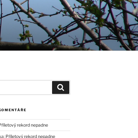
Hledání
 KOMENTÁŘE
Příletový rekord nepadne
ka
:
Příletový rekord nepadne