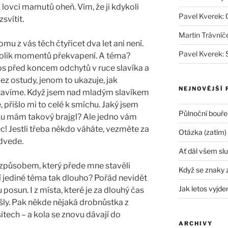
 lovci mamutů oheň. Vím, že ji kdykoli
Pavel Kverek
:
svítit.
Martin Trávníč
mu z vás těch čtyřicet dva let ani není.
Pavel Kverek
:
tolik momentů překvapení. A téma?
os před koncem odchytů v ruce slavíka a
ez ostudy, jenom to ukazuje, jak
NEJNOVĚJŠÍ 
stavíme. Když jsem nad mladým slavíkem
e, přišlo mi to celé k smíchu. Jaký jsem
Půlnoční bouře
áku mám takový brajgl? Ale jedno vám
ěc! Jestli třeba někdo váháte, vezměte za
Otázka (zatím)
odvede.
Ať dál všem slu
způsobem, který přede mne stavěli
Když se znaky 
ví jediné téma tak dlouho? Pořád nevidět
Jak letos vyjde
 posun. I z místa, které je za dlouhý čas
šly. Pak někde nějaká drobnůstka z
ešitech – a kola se znovu dávají do
ARCHIVY