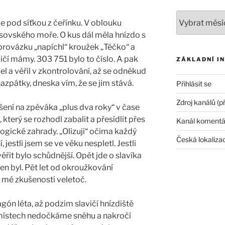
Archivy
e pod síťkou z čeřínku. V oblouku
sovského moře. O kus dál měla hnízdo s
 provázku „napíchl“ kroužek „Téčko“ a
vičí mámy. 303 751 bylo to číslo. A pak
ZÁKLADNÍ I
l a věřil v zkontrolování, až se odněkud
nazpátky, dneska vím, že se jim stává.
Přihlásit se
Zdroj kanálů (p
lášení na zpěváka „plus dva roky“ v čase
terý se rozhodl zabalit a přesídlit přes
Kanál komentá
gické zahrady. „Olizuji“ očima každý
Česká lokaliza
 jestli jsem se ve věku nespletl. Jestli
ěřit bylo schůdnější. Opět jde o slavíka
 jen byl. Pět let od okroužkování
 mé zkušenosti veletoč.
gón léta, až podzim slavičí hnízdiště
v místech nedočkáme sněhu a nakročí