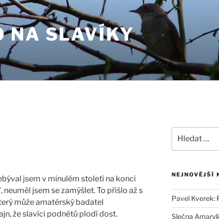
 NA SLAVÍKY
Hledat:
NEJNOVĚJŠÍ
Nebýval jsem v minulém století na konci
 neuměl jsem se zamýšlet. To přišlo až s
Pavel Kverek
:
 který může amatérský badatel
jn, že slavíci podnětů plodí dost.
Slečna Amaryl