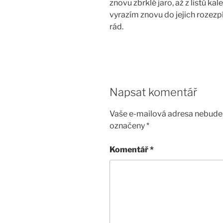
znovu zbrklé jaro, až z listů k
vyrazím znovu do jejich rozezpí
rád.
Napsat komentář
Vaše e-mailová adresa nebude 
označeny
*
Komentář
*