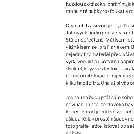
Každou z otázek si chráním, jak
mohu z té hubky rozfoukat a roz
Čtyřicet dva sezón je pryč. Něko
Takových hodin pod větvemi, 
Stále nepřečtené! Měl jsem let
vážně jsem se „pral“ s věkem. B
nejednotný materiál před oči 
vyřkl verdikt a ukotvil na papíř
školitel, když ve vlastním bar
řeknu: ornitologie je báječná v
kliku hned zítra. Ona už si vás 
Jednou se budu ptát sám sebe 
novináři: Jak to, že člověka ba
konec. Pořád je cítit ve vzduchu
ušlapané, jak prostě nápady ne
fotografie, letíte listovat po s
pohybu.