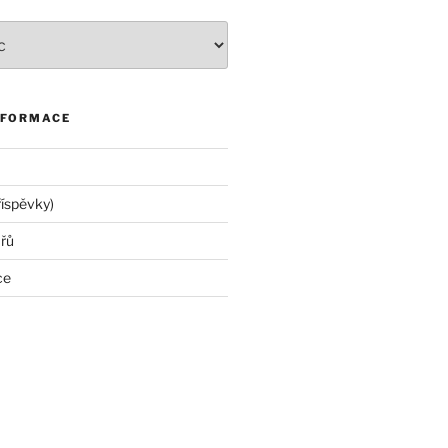
NFORMACE
říspěvky)
řů
ce