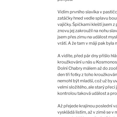
Vidím prvního slavíka v pastičc
zatáčky hned vedle splavu bou
vajíčky. Špičkami kleští jsem z
znovu jej zakroužil na nohu sla
jsem přes zimu na událost mysle
vrátí. A že tam v máji pak byla 
A vidíte, před pár dny přišlo h
kroužkování u nás u Kosmonos, k
Dolní Chabry málem až do zoolo
den tři fotky z toho kroužkování,
nemohl být mladší, což už by uv
velmi složitého, ale starý přeci
kontrolou taková událost a pro
Až přejede krajinou poslední va
vyskládá listím, až v zimě se 