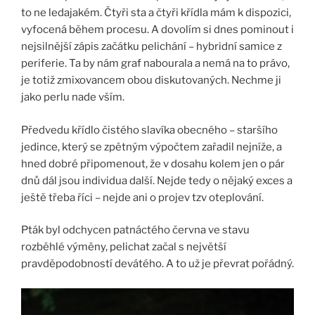
to ne ledajakém. Čtyři sta a čtyři křídla mám k dispozici,
vyfocená během procesu. A dovolím si dnes pominout i
nejsilnější zápis začátku pelichání – hybridní samice z
periferie. Ta by nám graf nabourala a nemá na to právo,
je totiž zmixovancem obou diskutovaných. Nechme ji
jako perlu nade vším.
Předvedu křídlo čistého slavíka obecného – staršího
jedince, který se zpětným výpočtem zařadil nejníže, a
hned dobré připomenout, že v dosahu kolem jen o pár
dnů dál jsou individua další. Nejde tedy o nějaký exces a
ještě třeba říci – nejde ani o projev tzv oteplování.
Pták byl odchycen patnáctého června ve stavu
rozběhlé výměny, pelichat začal s největší
pravděpodobností devátého. A to už je převrat pořádný.