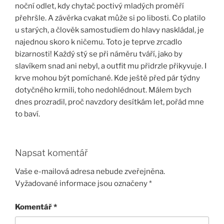
noční odlet, kdy chytač poctivý mladých proměří
přehršle. A závěrka cvakat může si po libosti. Co platilo
u starých, a člověk samostudiem do hlavy naskládal, je
najednou skoro k ničemu. Toto je teprve zrcadlo
bizarnosti! Každý stý se při náměru tváří, jako by
slavíkem snad ani nebyl, a outfit mu přidrzle přikyvuje. I
krve mohou být pomíchané. Kde ještě před pár týdny
dotyčného krmili, toho nedohlédnout. Málem bych
dnes prozradil, proč navzdory desítkám let, pořád mne
to baví.
Napsat komentář
Vaše e-mailová adresa nebude zveřejněna.
Vyžadované informace jsou označeny
*
Komentář
*