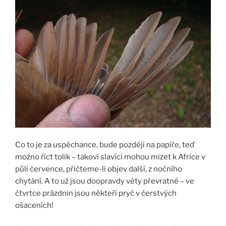
Co to je za uspěchance, bude později na papíře, teď
možno říct tolik – takoví slavíci mohou mizet k Africe v
půli července, přičteme-li objev další, z nočního
chytání. A to už jsou doopravdy věty převratné – ve
čtvrtce prázdnin jsou někteří pryč v čerstvých
ošaceních!