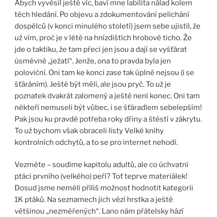
Abych vyvěsil ještě víc, baví mne labilita nálad kolem
těch hledání. Po objevu a zdokumentování pelichání
dospělců (v konci minulého století) jsem sebe ujistil, že
už vím, proč je v létě na hnízdištích hrobové ticho. Že
jde o taktiku, že tam přeci jen jsou a dají se vyšťárat
úsměvně „ježatí“. Jenže, ona to pravda byla jen
poloviční. Oni tam ke konci zase tak úplně nejsou (i se
šťáráním). Ještě být měli, ale jsou pryč. To už je
poznatek dvakrát zalomený a ještě není konec. Oni tam
někteří nemuseli být vůbec, i se šťáradlem sebelepším!
Pak jsou ku pravdě potřeba roky dřiny a štěstí v zákrytu.
To už bychom však obraceli listy Velké knihy
kontrolních odchytů, a to se pro internet nehodí.
Vezměte – soudíme kapitolu adultů, ale co úchvatní
ptáci prvního (velkého) peří? Toť teprve materiálek!
Dosud jsme neměli příliš možnost hodnotit kategorii
1K ptáků. Na seznamech jich vězí hrstka a ještě
většinou „nezměřených“. Lano nám přátelsky hází