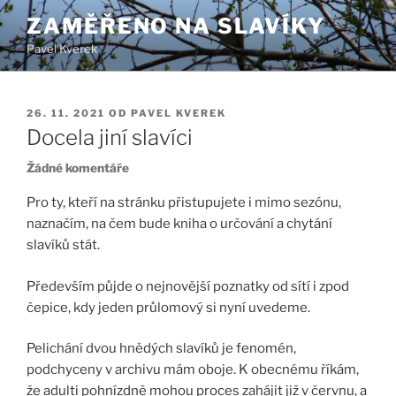
Přejít
ZAMĚŘENO NA SLAVÍKY
k
Pavel Kverek
obsahu
webu
PUBLIKOVÁNO
26. 11. 2021
OD
PAVEL KVEREK
Docela jiní slavíci
u
Žádné komentáře
textu
Pro ty, kteří na stránku přistupujete i mimo sezónu,
s
naznačím, na čem bude kniha o určování a chytání
názvem
slavíků stát.
Docela
jiní
slavíci
Především půjde o nejnovější poznatky od sítí i zpod
čepice, kdy jeden průlomový si nyní uvedeme.
Pelichání dvou hnědých slavíků je fenomén,
podchyceny v archivu mám oboje. K obecnému říkám,
že adulti pohnízdně mohou proces zahájit již v červnu, a