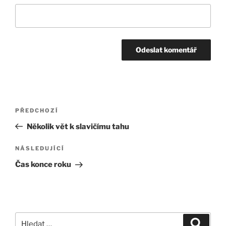
Navigace
Předchozí
PŘEDCHOZÍ
pro
příspěvek
Několik vět k slavičímu tahu
příspěvek
Následující
NÁSLEDUJÍCÍ
příspěvek
Čas konce roku
Hledat:
Hledán