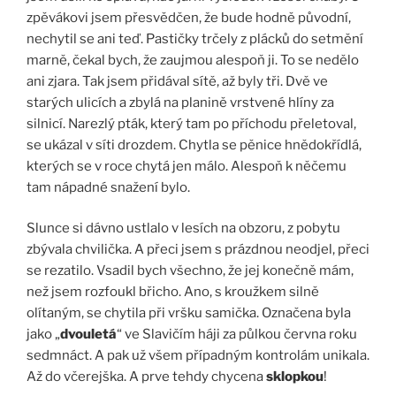
zpěvákovi jsem přesvědčen, že bude hodně původní,
nechytil se ani teď. Pastičky trčely z plácků do setmění
marně, čekal bych, že zaujmou alespoň ji. To se nedělo
ani zjara. Tak jsem přidával sítě, až byly tři. Dvě ve
starých ulicích a zbylá na planině vrstvené hlíny za
silnicí. Narezlý pták, který tam po příchodu přeletoval,
se ukázal v síti drozdem. Chytla se pěnice hnědokřídlá,
kterých se v roce chytá jen málo. Alespoň k něčemu
tam nápadné snažení bylo.
Slunce si dávno ustlalo v lesích na obzoru, z pobytu
zbývala chvilička. A přeci jsem s prázdnou neodjel, přeci
se rezatilo. Vsadil bych všechno, že jej konečně mám,
než jsem rozfoukl břicho. Ano, s kroužkem silně
olítaným, se chytila při vršku samička. Označena byla
jako „
dvouletá
“ ve Slavičím háji za půlkou června roku
sedmnáct. A pak už všem případným kontrolám unikala.
Až do včerejška. A prve tehdy chycena
sklopkou
!