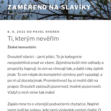
Přejít
ZAMĚŘENO NA SLAVÍKY
k
Pavel Kverek
obsahu
webu
PUBLIKOVÁNO
8. 6. 2021
OD
PAVEL KVEREK
Ti, kterým nevěřím
u
Žádné komentáře
textu
Dvouletí slavíci – jarní ptáci. To je kategorie
s
nespolehlivá snad ve všem. Zejména kvůli nim odhady a
názvem
propočty haprují, to oni se chovají tak, a další roky úplně
Ti,
kterým
jinak. To oni nějak do kompletní výměny peří vypadají, a
nevěřím
po ní už docela jinak. Proměnlivost by si mohli dát na
prapor. Dvouletí zaslouží pozornost, hodně pozornosti.
Vždyť o nich víme tak málo!
Zajalo mne to o včerejší podvečerní chytačce. Napřel
jsem úsilí ke splavu, kde jarní výsledek vzešel chabý. O