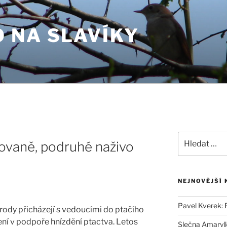
 NA SLAVÍKY
Hledat:
ovaně, podruhé naživo
NEJNOVĚJŠÍ
Pavel Kverek
:
rody přicházejí s vedoucími do ptačího
,
ní v podpoře hnízdění ptactva. Letos
Slečna Amaryl