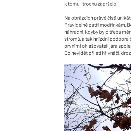
k tomu i trochu zapršelo.
naživo
Na obrázcích právě čistí unikát
Pravidelně patří modřinkám. Be
náhradní, kdyby bylo třeba měnit
stromů, a tak hnízdní podpora b
prvními ohlašovateli jara spole
Co nevidět přiletí hřivnáči, dro