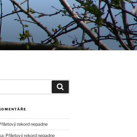
Hledání
 KOMENTÁŘE
Příletový rekord nepadne
ka
:
Příletový rekord nepadne