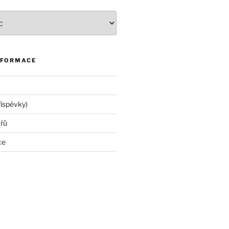
NFORMACE
říspěvky)
řů
ce