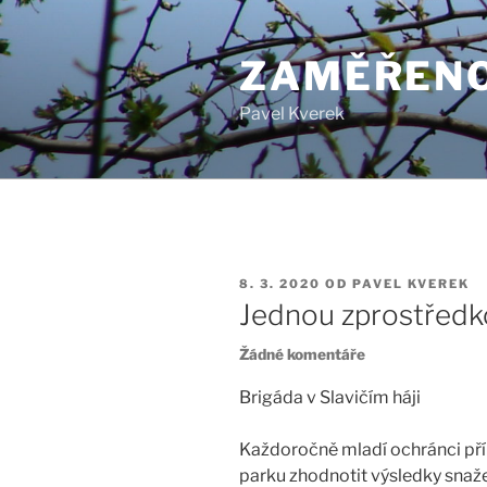
Přejít
k
ZAMĚŘENO
obsahu
webu
Pavel Kverek
PUBLIKOVÁNO
8. 3. 2020
OD
PAVEL KVEREK
Jednou zprostředk
u
Žádné komentáře
textu
s
Brigáda v Slavičím háji
názvem
Jednou
Každoročně mladí ochránci pří
zprostředkovaně
parku zhodnotit výsledky snaže
podruhé