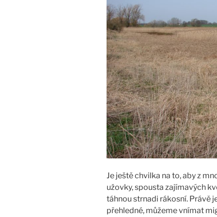
Je ještě chvilka na to, aby z mno
užovky, spousta zajímavých kvě
táhnou strnadi rákosní. Právě j
přehledné, můžeme vnímat migr