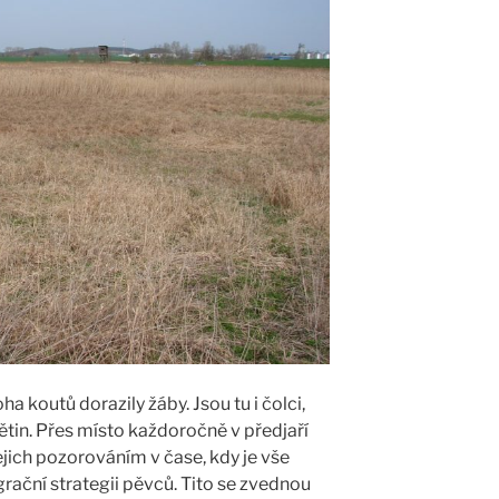
ha koutů dorazily žáby. Jsou tu i čolci,
tin. Přes místo každoročně v předjaří
ejich pozorováním v čase, kdy je vše
ační strategii pěvců. Tito se zvednou