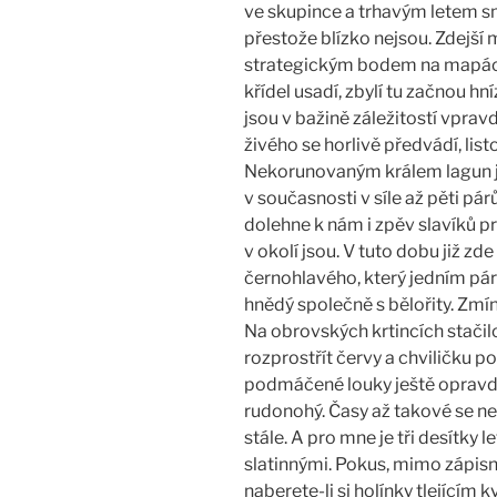
ve skupince a trhavým letem smě
přestože blízko nejsou. Zdejší 
strategickým bodem na mapách 
křídel usadí, zbylí tu začnou h
jsou v bažině záležitostí vpra
živého se horlivě předvádí, list
Nekorunovaným králem lagun je
v současnosti v síle až pěti pá
dolehne k nám i zpěv slavíků p
v okolí jsou. V tuto dobu již 
černohlavého, který jedním pá
hnědý společně s bělořity. Zmí
Na obrovských krtincích stačil
rozprostřít červy a chviličku po
podmáčené louky ještě opravdu 
rudonohý. Časy až takové se ne
stále. A pro mne je tři desítky
slatinnými. Pokus, mimo zápisn
naberete-li si holínky tlejícím 