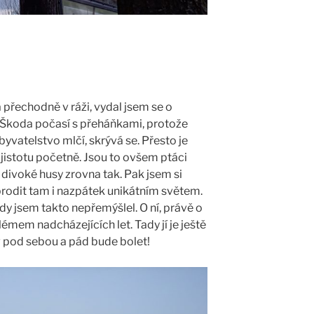
 přechodně v ráži, vydal jsem se o
 Škoda počasí s přeháňkami, protože
byvatelstvo mlčí, skrývá se. Přesto je
 jistotu početně. Jsou to ovšem ptáci
t, divoké husy zrovna tak. Pak jsem si
abrodit tam i nazpátek unikátním světem.
dy jsem takto nepřemýšlel. O ní, právě o
mem nadcházejících let. Tady jí je ještě
 pod sebou a pád bude bolet!