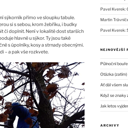
Pavel Kverek
:
ní sýkorník přímo ve sloupku tabule.
Martin Trávníč
rou si s sebou, krom žebříku, i budky
Pavel Kverek
:
 či doplnit. Není v lokalitě dost starších
oduje hlavně u sýkor. Ty jsou také
čně s úpolníky, kosy a strnady obecnými.
NEJNOVĚJŠÍ 
zdi – a pak vše rozkvete.
Půlnoční bouře
Otázka (zatím)
Ať dál všem slu
Když se znaky 
Jak letos vyjde
ARCHIVY