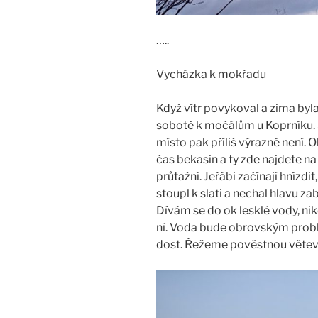
…..
Vycházka k mokřadu
Když vítr povykoval a zima byla
sobotě k močálům u Koprníku.
místo pak příliš výrazné není. O
čas bekasin a ty zde najdete na
průtažní. Jeřábi začínají hnízdi
stoupl k slati a nechal hlavu z
Dívám se do ok lesklé vody, nik
ní. Voda bude obrovským problé
dost. Řežeme pověstnou větev