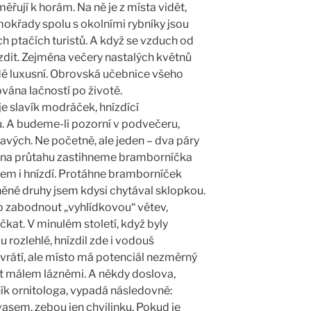
řují k horám. Na ně je z místa vidět,
mokřady spolu s okolními rybníky jsou
ptačích turistů. A když se vzduch od
nízdit. Zejména večery nastalých květnů
vdě luxusní. Obrovská učebnice všeho
ována lačností po životě.
 slavík modráček, hnízdící
rů. A budeme-li pozorní v podvečeru,
ravých. Ne početně, ale jeden – dva páry
zde na průtahu zastihneme bramborníčka
rem i hnízdí. Protáhne bramborníček
něné druhy jsem kdysi chytával sklopkou.
o zabodnout „vyhlídkovou“ větev,
čkat. V minulém století, když byly
rozlehlé, hnízdil zde i vodouš
vrátí, ale místo má potenciál nezměrný
 let málem lázněmi. A někdy doslova,
ík ornitologa, vypadá následovně:
kvasem, zebou jen chvilinku. Pokud je