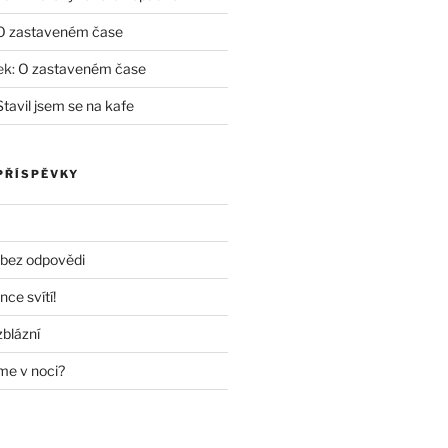
O zastaveném čase
ek
:
O zastaveném čase
Stavil jsem se na kafe
PŘÍSPĚVKY
 bez odpovědi
nce svítí!
zblázní
me v noci?