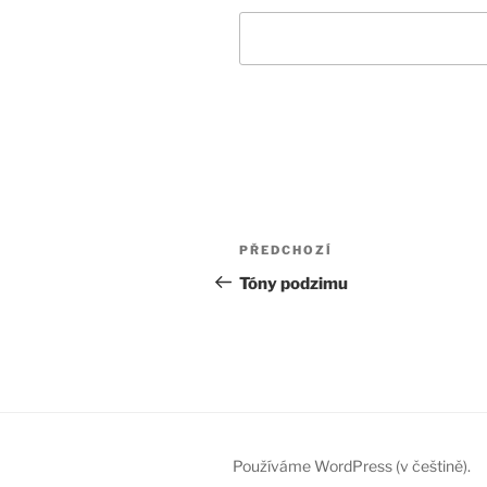
Navigace
Předchozí
PŘEDCHOZÍ
pro
příspěvek
Tóny podzimu
příspěvek
Používáme WordPress (v češtině).