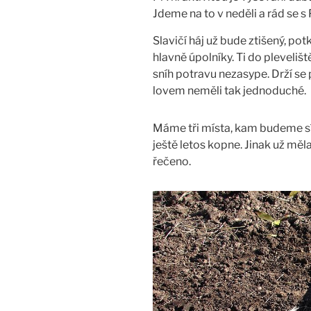
přestávce
Jdeme na to v neděli a rád se s
Slavičí háj už bude ztišený, po
hlavně úpolníky. Ti do pleveliště
sníh potravu nezasype. Drží se 
lovem neměli tak jednoduché.
Máme tři místa, kam budeme sí
ještě letos kopne. Jinak už měla
řečeno.