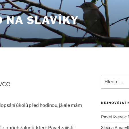
 NA SLAVÍKY
Hledat:
vce
NEJNOVĚJŠÍ
dopsání úkolů před hodinou, já ale mám
Pavel Kverek
:
z obřích žaludů, které Pavel zajistil.
Slečna Amaryl