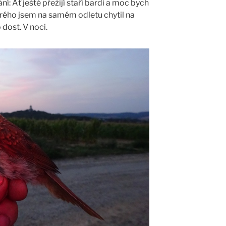
: Ať ještě přežijí staří bardi a moc bych
terého jsem na samém odletu chytil na
dost. V noci.