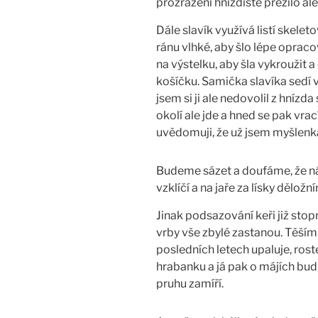
prozrazení hnízdiště přežilo al
Dále slavík využívá listí skeleto
ránu vlhké, aby šlo lépe opraco
na výstelku, aby šla vykroužit 
košíčku. Samička slavíka sedí 
jsem si ji ale nedovolil z hnízd
okolí ale jde a hned se pak vrací
uvědomuji, že už jsem myšlenk
Budeme sázet a doufáme, že ná
vzklíčí a na jaře za lísky dělož
Jinak podsazování keři již stop
vrby vše zbylé zastanou. Těším
posledních letech upaluje, rost
hrabanku a já pak o májích budu
pruhu zamíří.