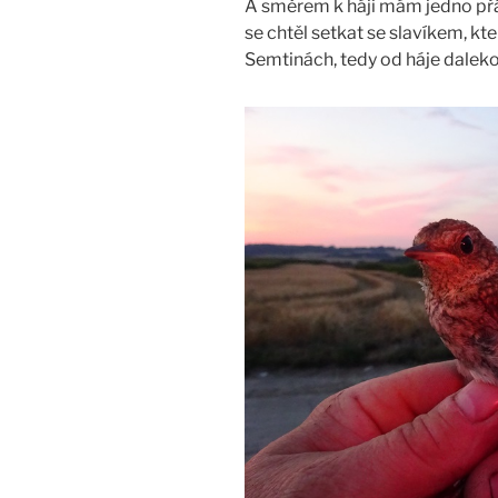
A směrem k háji mám jedno přání
se chtěl setkat se slavíkem, k
Semtinách, tedy od háje daleko 