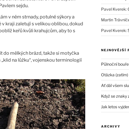
 Pavlem sejdu.
Pavel Kverek
:
tkám v něm strnady, potulné sýkory a
Martin Trávníč
 v kraji zaletují s velikou oblibou, dokud
poblíž keřů kvůli krahujcům, aby to s
Pavel Kverek
:
NEJNOVĚJŠÍ 
t do mělkých brázd, takže si motyčka
 „klid na lůžku“, vojenskou terminologií
Půlnoční bouře
Otázka (zatím)
Ať dál všem slu
Když se znaky 
Jak letos vyjde
ARCHIVY