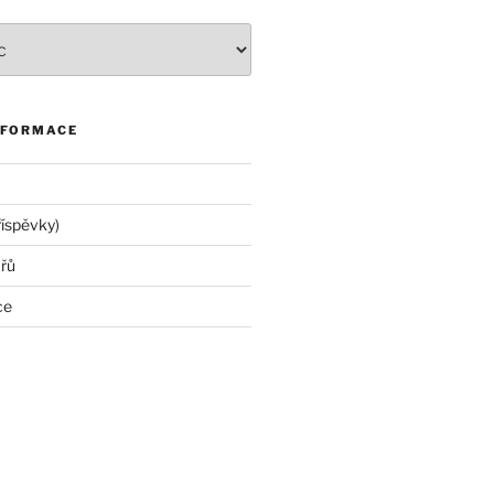
NFORMACE
říspěvky)
řů
ce