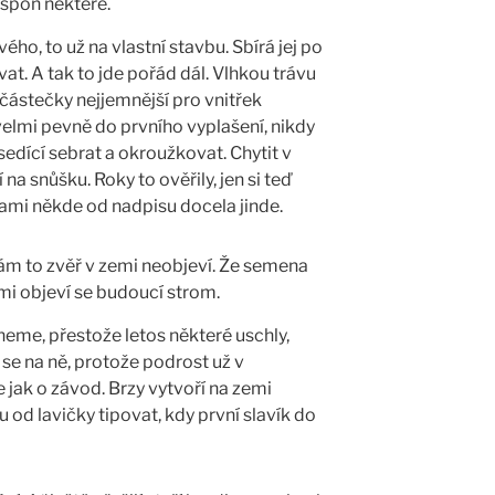
espoň některé.
vého, to už na vlastní stavbu. Sbírá jej po
vat. A tak to jde pořád dál. Vlhkou trávu
a částečky nejjemnější pro vnitřek
velmi pevně do prvního vyplašení, nikdy
a sedící sebrat a okroužkovat. Chytit v
 na snůšku. Roky to ověřily, jen si teď
ami někde od nadpisu docela jinde.
m to zvěř v zemi neobjeví. Že semena
ními objeví se budoucí strom.
neme, přestože letos některé uschly,
 se na ně, protože podrost už v
e jak o závod. Brzy vytvoří na zemi
 od lavičky tipovat, kdy první slavík do