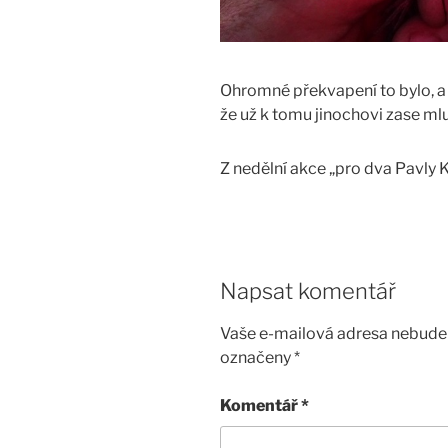
Ohromné překvapení to bylo, a k
že už k tomu jinochovi zase ml
Z nedělní akce „pro dva Pavly 
Napsat komentář
Vaše e-mailová adresa nebude 
označeny
*
Komentář
*