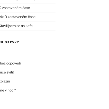
O zastaveném čase
ek
:
O zastaveném čase
Stavil jsem se na kafe
PŘÍSPĚVKY
 bez odpovědi
nce svítí!
zblázní
me v noci?