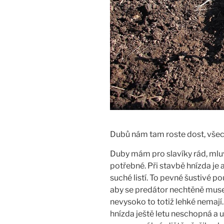
Dubů nám tam roste dost, všech
Duby mám pro slavíky rád, mluvi
potřebné. Při stavbě hnízda je
suché listí. To pevné šustivé p
aby se predátor nechtěně musel 
nevysoko to totiž lehké nemají.
hnízda ještě letu neschopná a u