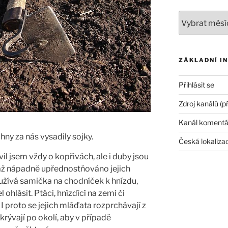
Archivy
ZÁKLADNÍ I
Přihlásit se
Zdroj kanálů (p
Kanál komentá
ny za nás vysadily sojky.
Česká lokaliza
l jsem vždy o kopřivách, ale i duby jsou
 až nápadně upřednostňováno jejich
oužívá samička na chodníček k hnízdu,
ohlásit. Ptáci, hnízdící na zemi či
 I proto se jejich mláďata rozprchávají z
krývají po okolí, aby v případě