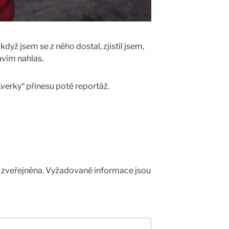
dyž jsem se z něho dostal, zjistil jsem,
uvím nahlas.
Kverky“ přinesu poté reportáž.
zveřejněna.
Vyžadované informace jsou