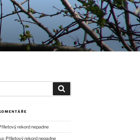
Hledání
 KOMENTÁŘE
Příletový rekord nepadne
ka
:
Příletový rekord nepadne