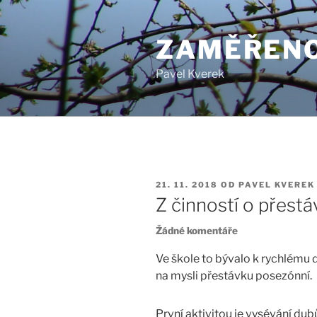
Přejít
k
ZAMĚŘENO
obsahu
webu
Pavel Kverek
PUBLIKOVÁNO
21. 11. 2018
OD
PAVEL KVEREK
Z činností o přestá
u
Žádné komentáře
textu
s
Ve škole to bývalo k rychlému 
názvem
na mysli přestávku posezónní.
Z
činností
První aktivitou je vysévání dubů 
o