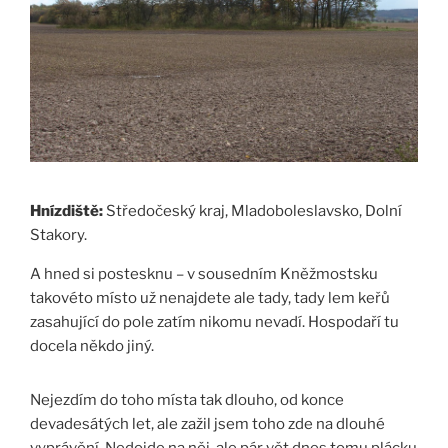
Hnízdiště:
Středočeský kraj, Mladoboleslavsko, Dolní
Stakory.
A hned si postesknu – v sousedním Kněžmostsku
takovéto místo už nenajdete ale tady, tady lem keřů
zasahující do pole zatím nikomu nevadí. Hospodaří tu
docela někdo jiný.
Nejezdím do toho místa tak dlouho, od konce
devadesátých let, ale zažil jsem toho zde na dlouhé