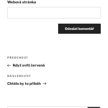
Webová stránka
Navigace
Předchozí
PŘEDCHOZÍ
pro
příspěvek
Když svítí červená
příspěvek
Následující
NÁSLEDUJÍCÍ
příspěvek
Chtělo by to příběh