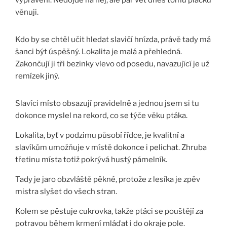
vyprávění. Nedojde na něj, ale pár vět dnes tomu plácku
věnuji.
Kdo by se chtěl učit hledat slavičí hnízda, právě tady má
šanci být úspěšný. Lokalita je malá a přehledná.
Zakončují ji tři bezinky vlevo od posedu, navazující je už
remízek jiný.
Slavíci místo obsazují pravidelně a jednou jsem si tu
dokonce myslel na rekord, co se týče věku ptáka.
Lokalita, byť v podzimu působí řídce, je kvalitní a
slavíkům umožňuje v místě dokonce i pelichat. Zhruba
třetinu místa totiž pokrývá hustý pámelník.
Tady je jaro obzvláště pěkné, protože z lesíka je zpěv
mistra slyšet do všech stran.
Kolem se pěstuje cukrovka, takže ptáci se pouštějí za
potravou během krmení mláďat i do okraje pole.