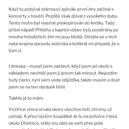
Když tu pobýval stárnoucí zpěvák, první dny začínal s
koncerty v houští. Později však zpíval z vysokého dubu.
Tento motiv byl vlastně překopírován do knížky. Tady
přišel nápad! Příběhy z kapitol vůbec byly posbírány po
mnoha hnízdištích, tím mi jsou blízké. Otiskla se v nich
naše krajina opravdu zeširoka a kolikrát mi připadá, že o
tom ví.
I dneska – musel jsem zastavit, když jsem jel okolo s
nákladem, nechtěl jsem ji jenom tak minout. Nejezdím
tudy často, nyní sem vede objížďka, takže musím a dost
jsem se na ten obrázek těšil.
Takhle já to mám.
Vichřice včera orvala skoro všechno listí, stromy už
usínají. A přeci slyším šoupálka! Je tu na potulce z lesů
okolo Úhelnice, stálo mu zato se sem přes pole