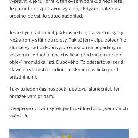
vypravit. A je tu i brhlík, ten ovšem odnikud nepřiletěl.
Je patriotem, s potravou vystačí, a když ne, zalétne v
prosinci do vsi. Je odtud nadohled.
Ještě bych rád zmínil, jak krásně tu zjara kvetou kytky.
Než stromy stáhnou rolety. Pak už jen v cípu poledního
slunce vyrostou kopřivy, provléknou se popadanými
větvemi a jednoho rána chviličku před májem se tam
objeví hromádka listí. Dubového. To odstartoval seriál
slavičích starostí o rodinu, co skončí chviličku před
prázdninami.
Taky tu jeden čas hospodář pěstoval slunečnici. Ten
obrázek vám přidám.
Dívejte se do tváří kytek, jestli uvidíte to, co jsem v nich
vyčetl já.