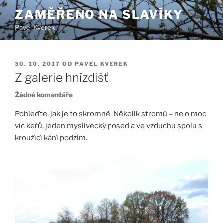
Přejít
ZAMĚŘENO NA SLAVÍKY
k
Pavel Kverek
obsahu
webu
PUBLIKOVÁNO
30. 10. 2017
OD
PAVEL KVEREK
Z galerie hnízdišť
u
Žádné komentáře
textu
Pohleďte, jak je to skromné! Několik stromů – ne o moc
s
víc keřů, jeden myslivecký posed a ve vzduchu spolu s
názvem
kroužící kání podzim.
Z
galerie
hnízdišť