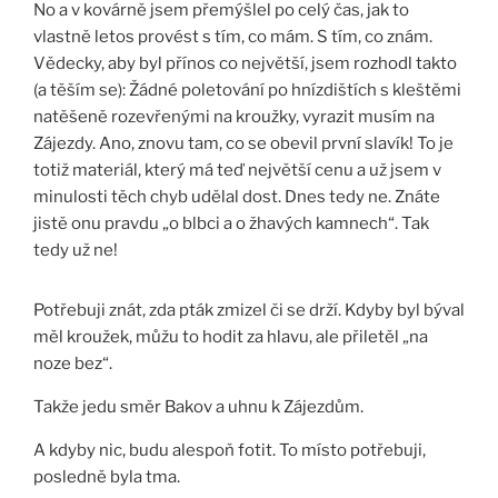
No a v kovárně jsem přemýšlel po celý čas, jak to
vlastně letos provést s tím, co mám. S tím, co znám.
Vědecky, aby byl přínos co největší, jsem rozhodl takto
(a těším se): Žádné poletování po hnízdištích s kleštěmi
natěšeně rozevřenými na kroužky, vyrazit musím na
Zájezdy. Ano, znovu tam, co se obevil první slavík! To je
totiž materiál, který má teď největší cenu a už jsem v
minulosti těch chyb udělal dost. Dnes tedy ne. Znáte
jistě onu pravdu „o blbci a o žhavých kamnech“. Tak
tedy už ne!
Potřebuji znát, zda pták zmizel či se drží. Kdyby byl býval
měl kroužek, můžu to hodit za hlavu, ale přiletěl „na
noze bez“.
Takže jedu směr Bakov a uhnu k Zájezdům.
A kdyby nic, budu alespoň fotit. To místo potřebuji,
posledně byla tma.