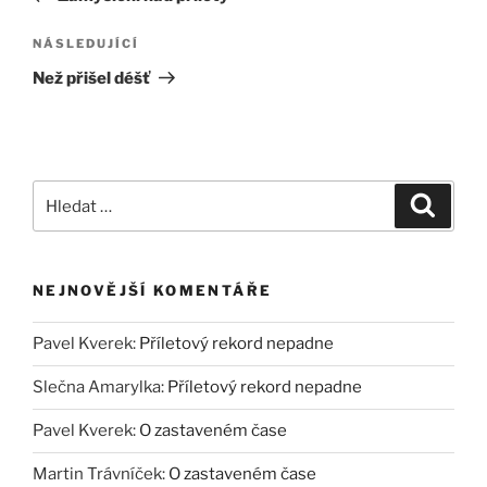
příspěvek
Následující
NÁSLEDUJÍCÍ
příspěvek
Než přišel déšť
Hledat:
Hledán
NEJNOVĚJŠÍ KOMENTÁŘE
Pavel Kverek
:
Příletový rekord nepadne
Slečna Amarylka
:
Příletový rekord nepadne
Pavel Kverek
:
O zastaveném čase
Martin Trávníček
:
O zastaveném čase