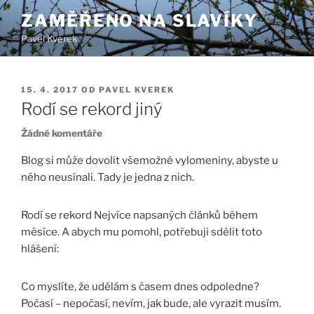
Přejít
ZAMĚŘENO NA SLAVÍKY
k
Pavel Kverek
obsahu
webu
PUBLIKOVÁNO
15. 4. 2017
OD
PAVEL KVEREK
Rodí se rekord jiný
u
Žádné komentáře
textu
Blog si může dovolit všemožné vylomeniny, abyste u
s
něho neusínali. Tady je jedna z nich.
názvem
Rodí
se
Rodí se rekord Nejvíce napsaných článků během
rekord
měsíce. A abych mu pomohl, potřebuji sdělit toto
jiný
hlášení:
Co myslíte, že udělám s časem dnes odpoledne?
Počasí – nepočasí, nevím, jak bude, ale vyrazit musím.