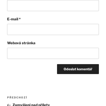
E-mail
*
Webová stránka
Navigace
Předchozí
PŘEDCHOZÍ
pro
příspěvek
Zamyšlení nad přílety