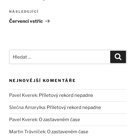
příspěvek
Následující
NÁSLEDUJÍCÍ
příspěvek
Červenci vstříc
Hledat:
Hledán
NEJNOVĚJŠÍ KOMENTÁŘE
Pavel Kverek
:
Příletový rekord nepadne
Slečna Amarylka
:
Příletový rekord nepadne
Pavel Kverek
:
O zastaveném čase
Martin Trávníček
:
O zastaveném čase