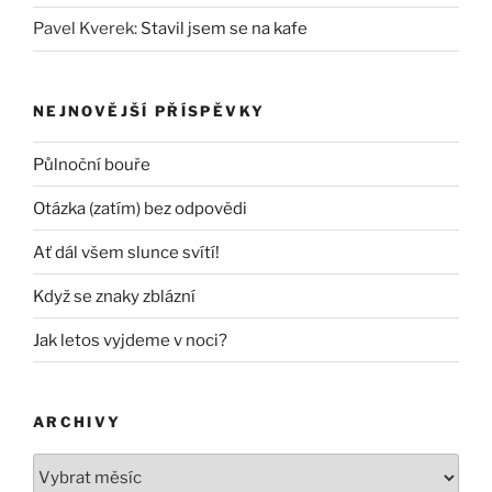
Pavel Kverek
:
Stavil jsem se na kafe
NEJNOVĚJŠÍ PŘÍSPĚVKY
Půlnoční bouře
Otázka (zatím) bez odpovědi
Ať dál všem slunce svítí!
Když se znaky zblázní
Jak letos vyjdeme v noci?
ARCHIVY
Archivy