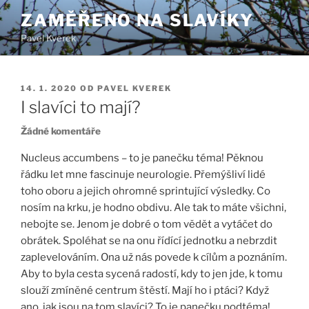
Přejít
ZAMĚŘENO NA SLAVÍKY
k
Pavel Kverek
obsahu
webu
PUBLIKOVÁNO
14. 1. 2020
OD
PAVEL KVEREK
I slavíci to mají?
u
Žádné komentáře
textu
Nucleus accumbens – to je panečku téma! Pěknou
s
řádku let mne fascinuje neurologie. Přemýšliví lidé
názvem
toho oboru a jejich ohromné sprintující výsledky. Co
I
slavíci
nosím na krku, je hodno obdivu. Ale tak to máte všichni,
to
nebojte se. Jenom je dobré o tom vědět a vytáčet do
mají?
obrátek. Spoléhat se na onu řídící jednotku a nebrzdit
zaplevelováním. Ona už nás povede k cílům a poznáním.
Aby to byla cesta sycená radostí, kdy to jen jde, k tomu
slouží zmíněné centrum štěstí. Mají ho i ptáci? Když
ano, jak jsou na tom slavíci? To je panečku podtéma!