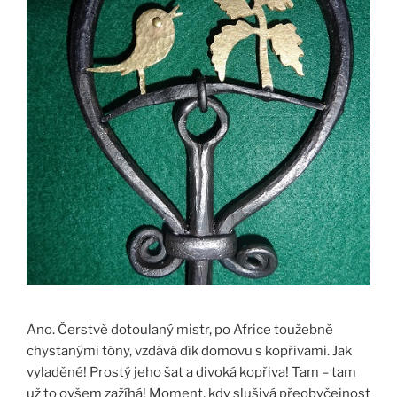
Ano. Čerstvě dotoulaný mistr, po Africe toužebně
chystanými tóny, vzdává dík domovu s kopřivami. Jak
vyladěné! Prostý jeho šat a divoká kopřiva! Tam – tam
už to ovšem zažíhá! Moment, kdy slušivá přeobyčejnost