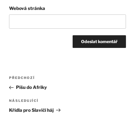
Webová stránka
Navigace
Předchozí
PŘEDCHOZÍ
pro
příspěvek
Píšu do Afriky
příspěvek
Následující
NÁSLEDUJÍCÍ
příspěvek
Křídla pro Slavičí háj