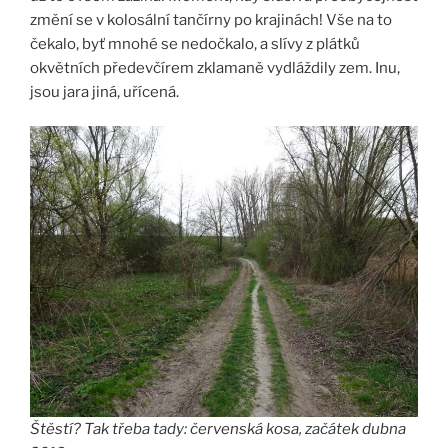
změní se v kolosální tančírny po krajinách! Vše na to
čekalo, byť mnohé se nedočkalo, a slívy z plátků
okvětních předevčírem zklamaně vydláždily zem. Inu,
jsou jara jiná, uřícená.
Štěstí? Tak třeba tady: červenská kosa, začátek dubna