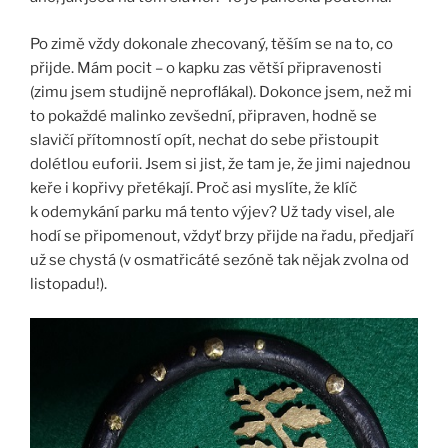
Po zimě vždy dokonale zhecovaný, těším se na to, co
přijde. Mám pocit – o kapku zas větší připravenosti
(zimu jsem studijně neproflákal). Dokonce jsem, než mi
to pokaždé malinko zevšední, připraven, hodně se
slavičí přítomností opít, nechat do sebe přistoupit
dolétlou euforii. Jsem si jist, že tam je, že jimi najednou
keře i kopřivy přetékají. Proč asi myslíte, že klíč
k odemykání parku má tento výjev? Už tady visel, ale
hodí se připomenout, vždyť brzy přijde na řadu, předjaří
už se chystá (v osmatřicáté sezóně tak nějak zvolna od
listopadu!).