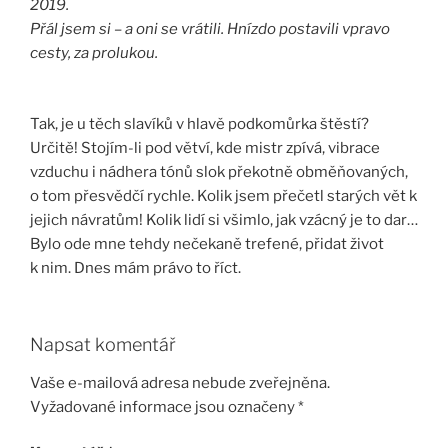
2019.
Přál jsem si – a oni se vrátili. Hnízdo postavili vpravo
cesty, za prolukou.
Tak, je u těch slavíků v hlavě podkomůrka štěstí?
Určitě! Stojím-li pod větví, kde mistr zpívá, vibrace
vzduchu i nádhera tónů slok překotně obměňovaných,
o tom přesvědčí rychle. Kolik jsem přečetl starých vět k
jejich návratům! Kolik lidí si všimlo, jak vzácný je to dar…
Bylo ode mne tehdy nečekaně trefené, přidat život
k nim. Dnes mám právo to říct.
Napsat komentář
Vaše e-mailová adresa nebude zveřejněna.
Vyžadované informace jsou označeny
*